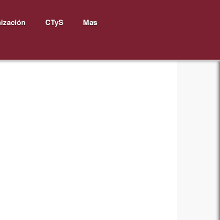
ización
CTyS
Mas